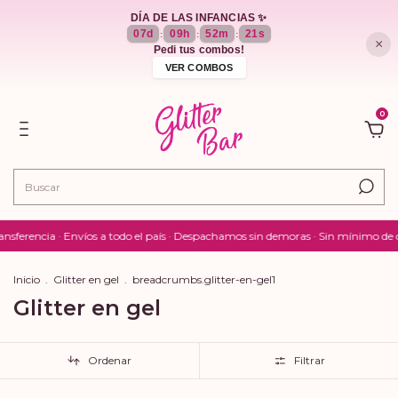
DÍA DE LAS INFANCIAS ✨
07
d
09
h
52
m
20
s
:
:
:
×
Pedi tus combos!
VER COMBOS
0
cia · Envíos a todo el país · Despachamos sin demoras · Sin mínimo de compra 
Inicio
.
Glitter en gel
.
breadcrumbs.glitter-en-gel1
Glitter en gel
Ordenar
Filtrar