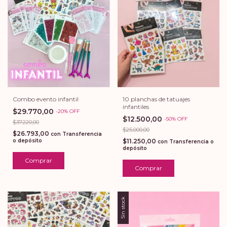
10 planchas de tatuajes
Combo evento infantil
infantiles
$29.770,00
-
20
%
OFF
$12.500,00
-
50
%
OFF
$37.220,00
$25.000,00
$26.793,00
con
Transferencia
$11.250,00
o depósito
con
Transferencia o
depósito
Sin stock