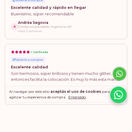
Volvería a comprar
Excelente calidad y rápido en llegar
Buenísimo, súper recomendable
Andréa Segovia
A
Combo emprendedor Argentina x10
Hace 2 semanas
✓ Verificada
Volvería a comprar
Excelente calidad
Son hermosos, súper brillosos y tienen mucho glitter,
entonces facilita la colocación. Es muy lo más esta marca!
Laura Serrano
Al navegar por este sitio
aceptás el uso de cookies
para
L
Glitter en gel 20 potes 20cc
Hace 2 semanas
agilizar tu experiencia de compra.
Entendido
Ver más opiniones