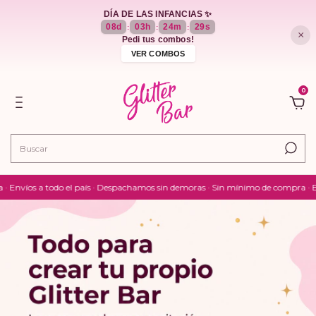
DÍA DE LAS INFANCIAS ✨
08
d
03
h
24
m
27
s
:
:
:
×
Pedi tus combos!
VER COMBOS
0
o el país · Despachamos sin demoras · Sin mínimo de compra · Envíos en el dí