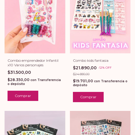
Combo kids fantasia
Combo emprendedor Infantil
x10 Varios personajes
$21.890,00
-
12
%
OFF
$31.500,00
$24.880,00
$28.350,00
con
Transferencia
$19.701,00
con
Transferencia o
o depósito
depósito