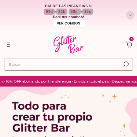
DÍA DE LAS INFANCIAS ✨
09
d
21
h
58
m
23
s
:
:
:
×
Pedi tus combos!
VER COMBOS
0
abonando por transferencia · Envíos a todo el país · Despachamos sin demoras 