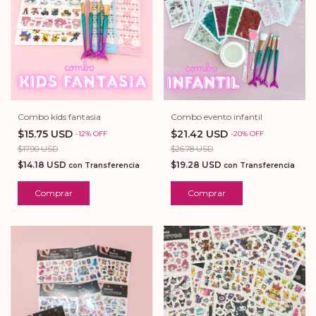
Combo kids fantasia
Combo evento infantil
$15.75 USD
$21.42 USD
-
12
%
OFF
-
20
%
OFF
$17.90 USD
$26.78 USD
$14.18 USD
$19.28 USD
con
Transferencia
con
Transferencia