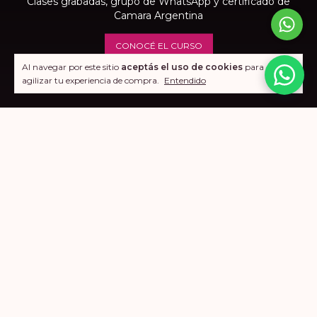
Clases grabadas, grupo de WhatsApp y certificado de
Camara Argentina
CONOCÉ EL CURSO
Al navegar por este sitio
aceptás el uso de cookies
para
agilizar tu experiencia de compra.
Entendido
Sumate a Glitter Bar ✨
Registrate y recibí novedades, lanzamientos y beneficios exclusivos