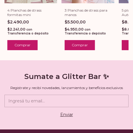
5 plan
3 Planchas de strass para
4 Planchas de strass
Autoa
manos
formitas mini
$8.9
$5.500,00
$2.490,00
$8.09
$4.950,00
$2.241,00
con
con
Transf
Transferencia o depósito
Transferencia o depósito
Sumate a Glitter Bar ✨
Registrate y recibí novedades, lanzamientos y beneficios exclusivos