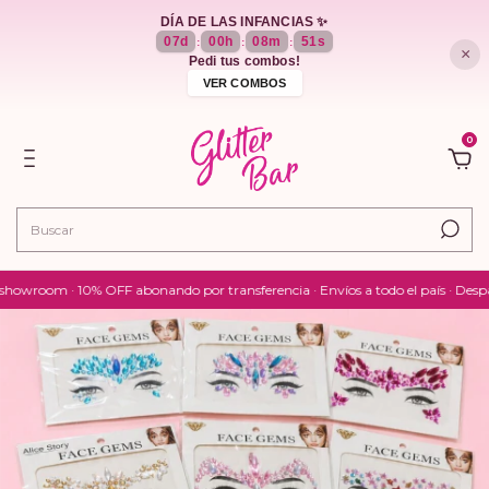
DÍA DE LAS INFANCIAS ✨
07
d
00
h
08
m
50
s
:
:
:
×
Pedi tus combos!
VER COMBOS
0
room · 10% OFF abonando por transferencia · Envíos a todo el país · Despacha