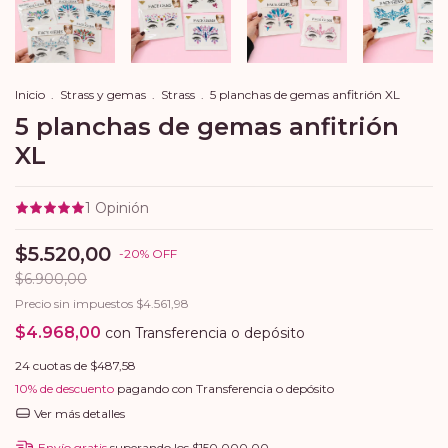
Inicio
.
Strass y gemas
.
Strass
.
5 planchas de gemas anfitrión XL
5 planchas de gemas anfitrión
XL
1
Opinión
$5.520,00
-
20
%
OFF
$6.900,00
Precio sin impuestos
$4.561,98
$4.968,00
con
Transferencia o depósito
24
cuotas de
$487,58
10% de descuento
pagando con Transferencia o depósito
Ver más detalles
Envío gratis
superando los
$150.000,00