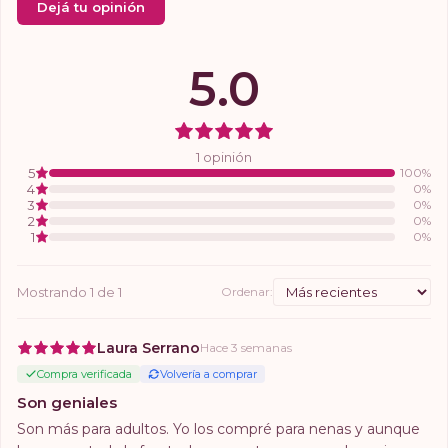
Dejá tu opinión
5.0
1
opinión
5
100
%
4
0
%
3
0
%
2
0
%
1
0
%
Mostrando
1
de
1
Ordenar:
Laura Serrano
Hace 3 semanas
Compra verificada
Volvería a comprar
Son geniales
Son más para adultos. Yo los compré para nenas y aunque 