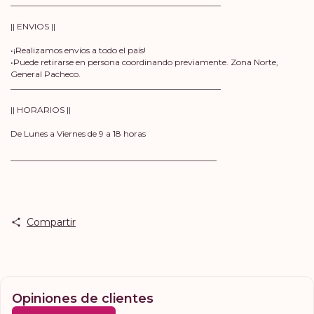
__________________________________________________
|| ENVIOS ||
•¡Realizamos envíos a todo el país!
•Puede retirarse en persona coordinando previamente. Zona Norte,
General Pacheco.
__________________________________________________
|| HORARIOS ||
De Lunes a Viernes de 9 a 18 horas
_________________________________________________
Compartir
Opiniones de clientes