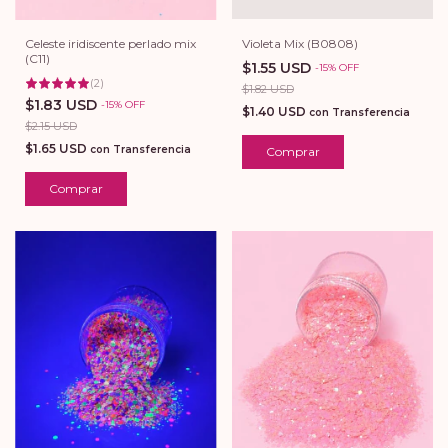
Celeste iridiscente perlado mix
Violeta Mix (B0808)
(C11)
$1.55 USD
-
15
%
OFF
(
2
)
$1.82 USD
$1.83 USD
-
15
%
OFF
$1.40 USD
con
Transferencia
$2.15 USD
$1.65 USD
con
Transferencia
Comprar
Comprar