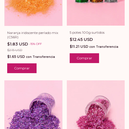
5 potes 100g surtidos
Naranja iridiscente perlado mix
(C56R)
$12.45 USD
$1.83 USD
-
15
%
OFF
$11.21 USD
con
Transferencia
$2.15 USD
$1.65 USD
con
Transferencia
Comprar