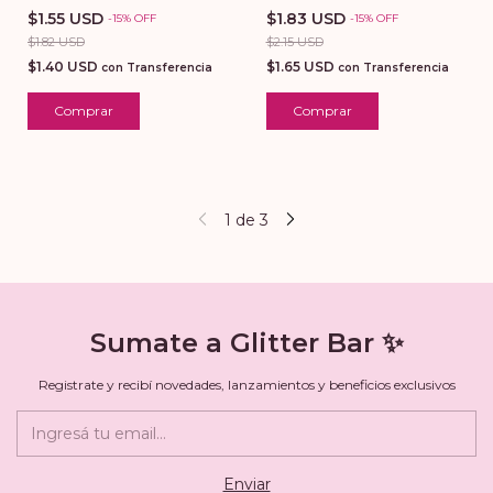
$1.83 USD
$1.55 USD
-
15
%
OFF
-
15
%
OFF
$2.15 USD
$1.82 USD
$1.65 USD
$1.40 USD
con
Transferencia
con
Transferencia
Comprar
Comprar
1
de
3
Sumate a Glitter Bar ✨
Registrate y recibí novedades, lanzamientos y beneficios exclusivos