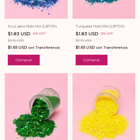
Azul aero Holo Mix (LB709)
Turquesa Holo Mix (LB700)
$1.83 USD
$1.83 USD
-
15
%
OFF
-
15
%
OFF
$2.15 USD
$2.15 USD
$1.65 USD
$1.65 USD
con
Transferencia
con
Transferencia
Comprar
Comprar