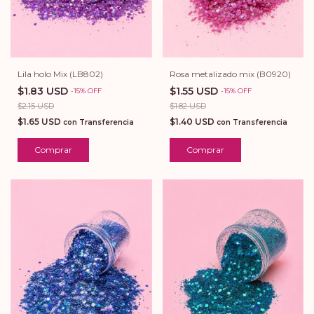
Lila holo Mix (LB802)
Rosa metalizado mix (B0920)
$1.83 USD
$1.55 USD
-
15
%
OFF
-
15
%
OFF
$2.15 USD
$1.82 USD
$1.65 USD
$1.40 USD
con
Transferencia
con
Transferencia
Comprar
Comprar