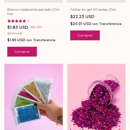
Blanco irisdiscente perlado C04
Glitter en gel 40 potes 20cc
Mix
$22.23 USD
(
1
)
$20.01 USD
con
Transferencia
$1.83 USD
-
15
%
OFF
$2.15 USD
$1.65 USD
con
Transferencia
Comprar