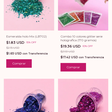
Esmeralda holo Mix (LB702)
Combo 10 colores glitter serie
holografica (170 gramos)
$1.83 USD
-
15
%
OFF
$19.36 USD
-
10
%
OFF
$2.15 USD
$21.51 USD
$1.65 USD
con
Transferencia
$17.42 USD
con
Transferencia
Comprar