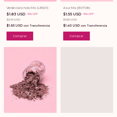
Azul Mix (B0708)
Verde claro holo Mix (LB601)
$1.55 USD
$1.83 USD
-
15
%
OFF
-
15
%
OFF
$1.82 USD
$2.15 USD
$1.40 USD
$1.65 USD
con
Transferencia
con
Transferencia
Comprar
Comprar