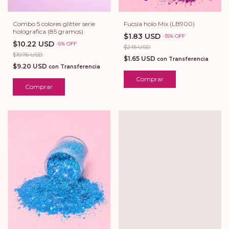
Fucsia holo Mix (LB900)
Combo 5 colores glitter serie
holografica (85 gramos)
$1.83 USD
-
15
%
OFF
$10.22 USD
-
5
%
OFF
$2.15 USD
$10.76 USD
$1.65 USD
con
Transferencia
$9.20 USD
con
Transferencia
Comprar