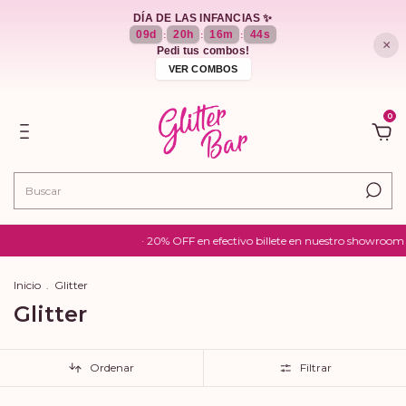
DÍA DE LAS INFANCIAS ✨
09
d
20
h
16
m
41
s
:
:
:
×
Pedi tus combos!
VER COMBOS
0
· 20% OFF en efectivo billete en nuestro showroom · 10% OFF abonando
Inicio
.
Glitter
Glitter
Ordenar
Filtrar