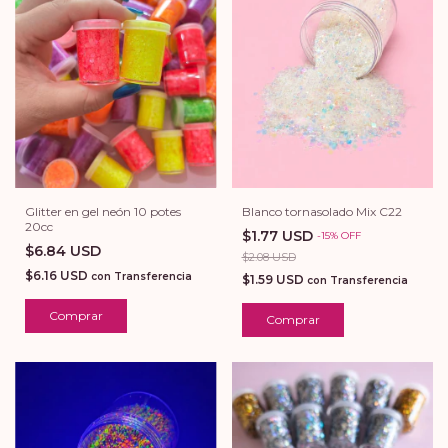
Blanco tornasolado Mix C22
Glitter en gel neón 10 potes
20cc
$1.77 USD
-
15
%
OFF
$6.84 USD
$2.08 USD
$6.16 USD
con
Transferencia
$1.59 USD
con
Transferencia
Comprar