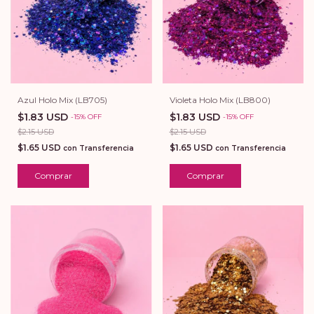
Violeta Holo Mix (LB800)
Azul Holo Mix (LB705)
$1.83 USD
$1.83 USD
-
15
%
OFF
-
15
%
OFF
$2.15 USD
$2.15 USD
$1.65 USD
$1.65 USD
con
Transferencia
con
Transferencia
Comprar
Comprar