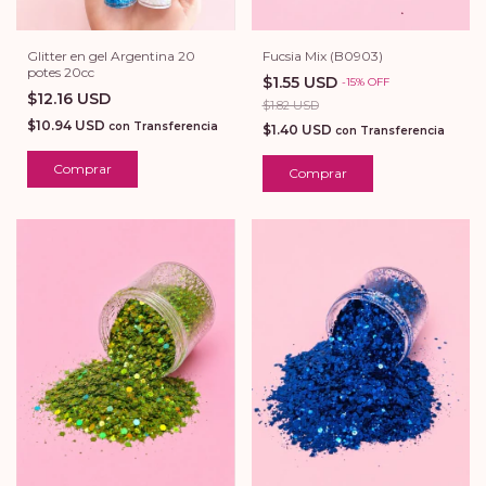
Glitter en gel Argentina 20
Fucsia Mix (B0903)
potes 20cc
$1.55 USD
-
15
%
OFF
$12.16 USD
$1.82 USD
$10.94 USD
con
Transferencia
$1.40 USD
con
Transferencia
Comprar