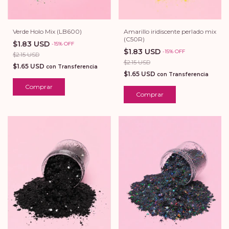
Amarillo iridiscente perlado mix
Verde Holo Mix (LB600)
(C50R)
$1.83 USD
-
15
%
OFF
$1.83 USD
-
15
%
OFF
$2.15 USD
$2.15 USD
$1.65 USD
con
Transferencia
$1.65 USD
con
Transferencia
Comprar
Comprar