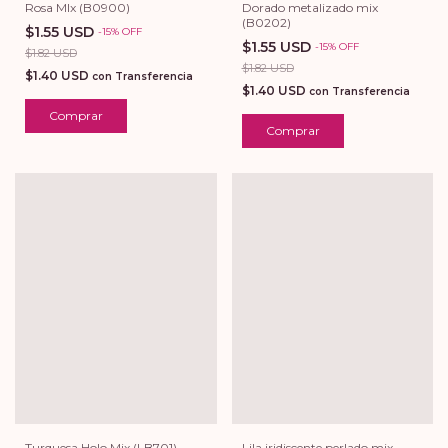
Rosa MIx (B0900)
Dorado metalizado mix
(B0202)
$1.55 USD
-
15
%
OFF
$1.55 USD
-
15
%
OFF
$1.82 USD
$1.82 USD
$1.40 USD
con
Transferencia
$1.40 USD
con
Transferencia
Comprar
Comprar
Lila iridiscente perlado mix
Turquesa Holo Mix (LB701)