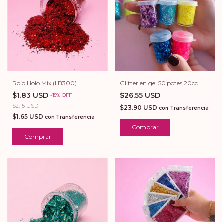
Glitter en gel 50 potes 20cc
Rojo Holo Mix (LB300)
$26.55 USD
$1.83 USD
-
15
%
OFF
$2.15 USD
$23.90 USD
con
Transferencia
$1.65 USD
con
Transferencia
Comprar