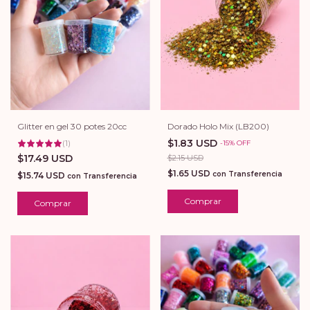
Glitter en gel 30 potes 20cc
Dorado Holo Mix (LB200)
$1.83 USD
(
1
)
-
15
%
OFF
$17.49 USD
$2.15 USD
$1.65 USD
con
Transferencia
$15.74 USD
con
Transferencia
Comprar