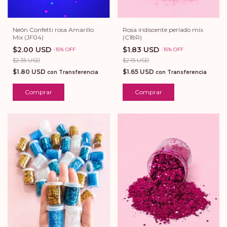
Neón Confetti rosa Amarillo
Rosa iridiscente perlado mix
Mix (JF04)
(C18R)
$2.00 USD
$1.83 USD
-
15
%
OFF
-
15
%
OFF
$2.35 USD
$2.15 USD
$1.80 USD
$1.65 USD
con
Transferencia
con
Transferencia
Comprar
Comprar