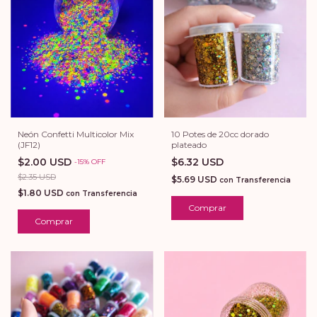
10 Potes de 20cc dorado
Neón Confetti Multicolor Mix
plateado
(JF12)
$6.32 USD
$2.00 USD
-
15
%
OFF
$2.35 USD
$5.69 USD
con
Transferencia
$1.80 USD
con
Transferencia
Comprar