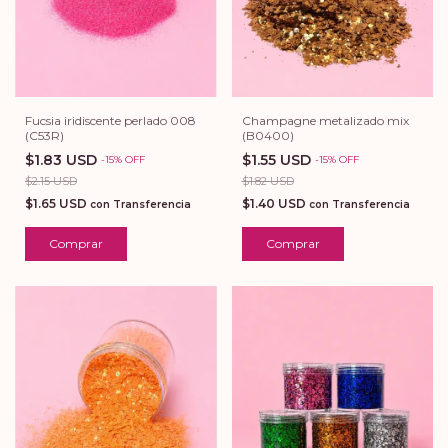
Champagne metalizado mix
Fucsia iridiscente perlado 008
(B0400)
(C53R)
$1.55 USD
$1.83 USD
-
15
%
OFF
-
15
%
OFF
$1.82 USD
$2.15 USD
$1.40 USD
$1.65 USD
con
Transferencia
con
Transferencia
Comprar
Comprar