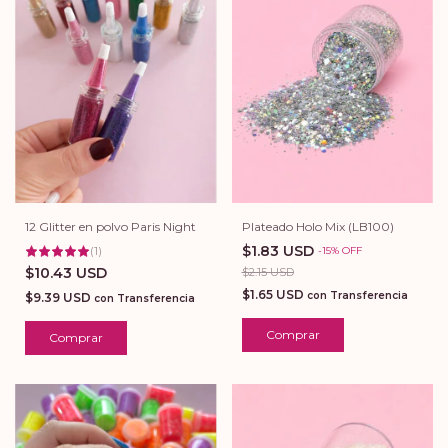
12 Glitter en polvo Paris Night
Plateado Holo Mix (LB100)
$1.83 USD
(
1
)
-
15
%
OFF
$10.43 USD
$2.15 USD
$1.65 USD
con
Transferencia
$9.39 USD
con
Transferencia
Comprar