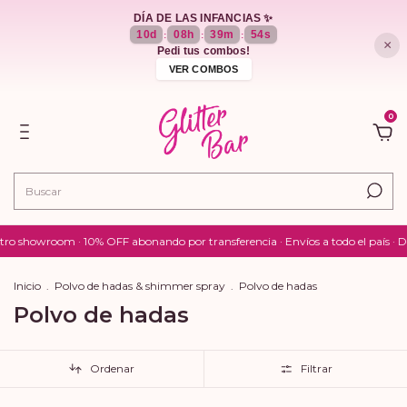
DÍA DE LAS INFANCIAS ✨
10
d
08
h
39
m
53
s
:
:
:
×
Pedi tus combos!
VER COMBOS
0
tro showroom · 10% OFF abonando por transferencia · Envíos a todo el país · D
Inicio
.
Polvo de hadas & shimmer spray
.
Polvo de hadas
Polvo de hadas
Ordenar
Filtrar