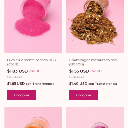
Champagne metalizado mix
Fucsia iridiscente perlado 008
(B0400)
(C53R)
$1.55 USD
$1.83 USD
-
15
%
OFF
-
15
%
OFF
$1.82 USD
$2.15 USD
$1.40 USD
$1.65 USD
con
Transferencia
con
Transferencia
Comprar
Comprar