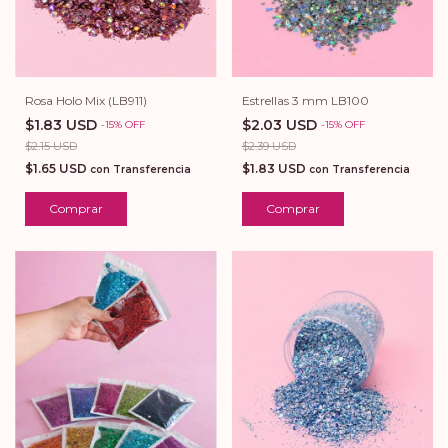
Rosa Holo Mix (LB911)
Estrellas 3 mm LB100
$1.83 USD
$2.03 USD
-
15
%
OFF
-
15
%
OFF
$2.15 USD
$2.39 USD
$1.65 USD
$1.83 USD
con
Transferencia
con
Transferencia
Comprar
Comprar