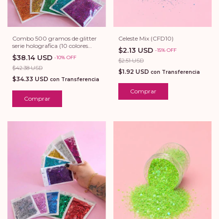
Combo 500 gramos de glitter
Celeste Mix (CFD10)
serie holografica (10 colores
$2.13 USD
-
15
%
OFF
surtidos)
$38.14 USD
-
10
%
OFF
$2.51 USD
$42.38 USD
$1.92 USD
con
Transferencia
$34.33 USD
con
Transferencia
Comprar