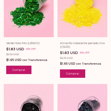
Amarillo iridiscente perlado mix
Verde Holo Mix (LB600)
(C50R)
$1.83 USD
-
15
%
OFF
$1.83 USD
-
15
%
OFF
$2.15 USD
$2.15 USD
$1.65 USD
con
Transferencia
$1.65 USD
con
Transferencia
Comprar
Comprar