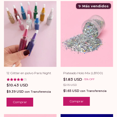
✨ Más vendidos
12 Glitter en polvo Paris Night
Plateado Holo Mix (LB100)
$1.83 USD
(
1
)
-
15
%
OFF
$10.43 USD
$2.15 USD
$1.65 USD
con
Transferencia
$9.39 USD
con
Transferencia
Comprar