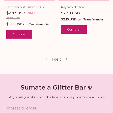
Corazones lila 3mm C05R
Rayos plata holo
$2.03 USD
$2.39 USD
-
15
%
OFF
$2.39 USD
$2.15 USD
con
Transferencia
$1.83 USD
con
Transferencia
Comprar
Comprar
1
de
3
Sumate a Glitter Bar ✨
Registrate y recibí novedades, lanzamientos y beneficios exclusivos