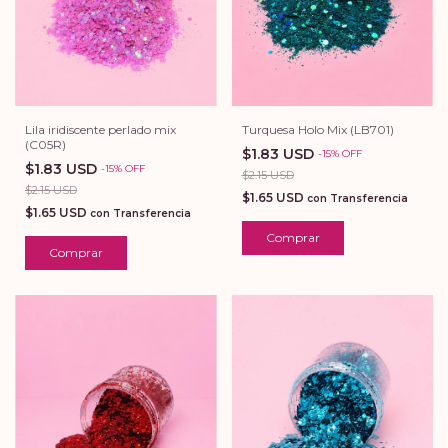
Lila iridiscente perlado mix
Turquesa Holo Mix (LB701)
(C05R)
$1.83 USD
-
15
%
OFF
$1.83 USD
-
15
%
OFF
$2.15 USD
$2.15 USD
$1.65 USD
con
Transferencia
$1.65 USD
con
Transferencia
Comprar
Comprar