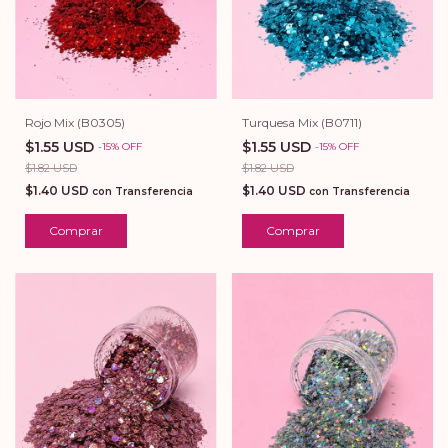
Turquesa Mix (B0711)
Rojo Mix (B0305)
$1.55 USD
$1.55 USD
-
15
%
OFF
-
15
%
OFF
$1.82 USD
$1.82 USD
$1.40 USD
$1.40 USD
con
Transferencia
con
Transferencia
Comprar
Comprar