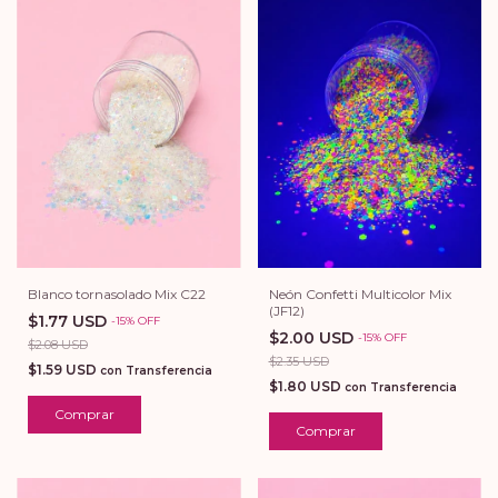
Blanco tornasolado Mix C22
Neón Confetti Multicolor Mix
(JF12)
$1.77 USD
-
15
%
OFF
$2.00 USD
-
15
%
OFF
$2.08 USD
$2.35 USD
$1.59 USD
con
Transferencia
$1.80 USD
con
Transferencia
Comprar
Comprar