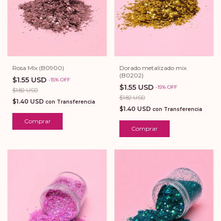
Rosa MIx (B0900)
Dorado metalizado mix
(B0202)
$1.55 USD
-
15
%
OFF
$1.55 USD
-
15
%
OFF
$1.82 USD
$1.82 USD
$1.40 USD
con
Transferencia
$1.40 USD
con
Transferencia
Comprar
Comprar