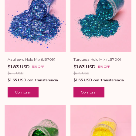
Azul aero Holo Mix (LB709)
Turquesa Holo Mix (LB700)
$1.83 USD
$1.83 USD
-
15
%
OFF
-
15
%
OFF
$2.15 USD
$2.15 USD
$1.65 USD
$1.65 USD
con
Transferencia
con
Transferencia
Comprar
Comprar