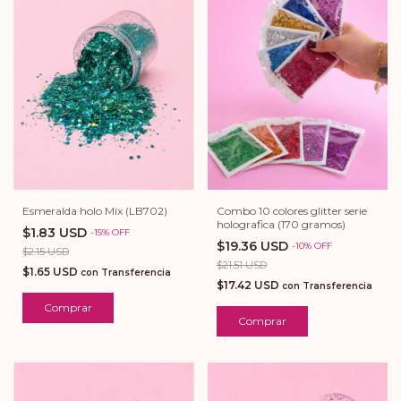
Esmeralda holo Mix (LB702)
Combo 10 colores glitter serie
holografica (170 gramos)
$1.83 USD
-
15
%
OFF
$19.36 USD
-
10
%
OFF
$2.15 USD
$21.51 USD
$1.65 USD
con
Transferencia
$17.42 USD
con
Transferencia
Comprar