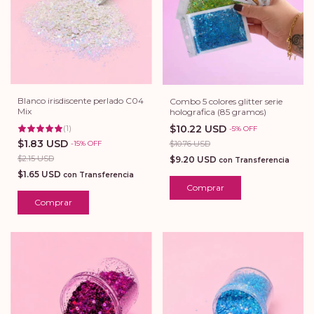
Blanco irisdiscente perlado C04
Combo 5 colores glitter serie
Mix
holografica (85 gramos)
$10.22 USD
(
1
)
-
5
%
OFF
$1.83 USD
$10.76 USD
-
15
%
OFF
$2.15 USD
$9.20 USD
con
Transferencia
$1.65 USD
con
Transferencia
Comprar