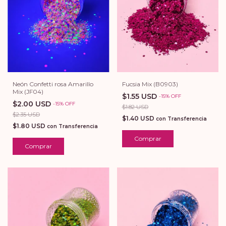
Neón Confetti rosa Amarillo
Fucsia Mix (B0903)
Mix (JF04)
$1.55 USD
-
15
%
OFF
$2.00 USD
-
15
%
OFF
$1.82 USD
$2.35 USD
$1.40 USD
con
Transferencia
$1.80 USD
con
Transferencia
Comprar
Comprar