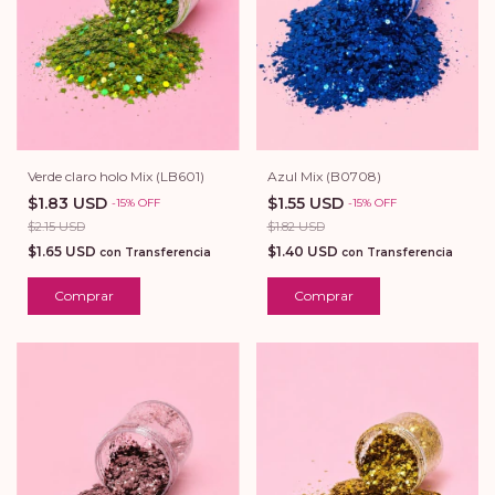
Azul Mix (B0708)
Verde claro holo Mix (LB601)
$1.55 USD
$1.83 USD
-
15
%
OFF
-
15
%
OFF
$1.82 USD
$2.15 USD
$1.40 USD
$1.65 USD
con
Transferencia
con
Transferencia
Comprar
Comprar