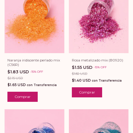
Rosa metalizado mix (B0920)
Naranja iridiscente perlado mix
(C56R)
$1.55 USD
-
15
%
OFF
$1.83 USD
-
15
%
OFF
$1.82 USD
$2.15 USD
$1.40 USD
con
Transferencia
$1.65 USD
con
Transferencia
Comprar
Comprar