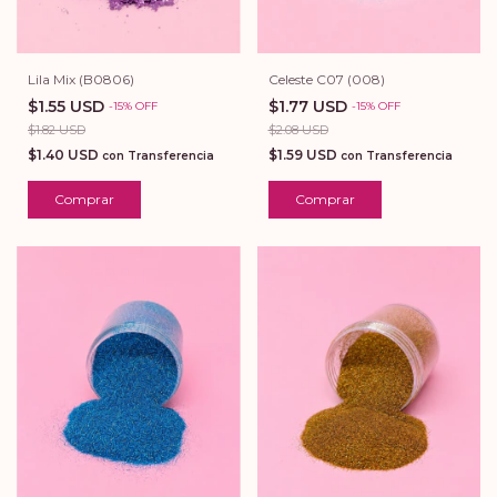
Lila Mix (B0806)
Celeste C07 (008)
$1.55 USD
$1.77 USD
-
15
%
OFF
-
15
%
OFF
$1.82 USD
$2.08 USD
$1.40 USD
$1.59 USD
con
Transferencia
con
Transferencia
Comprar
Comprar