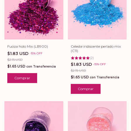
Fucsia holo Mix (LB900)
Celeste iridiscente perlado mix
(C11)
$1.83 USD
-
15
%
OFF
(
2
)
$2.15 USD
$1.83 USD
-
15
%
OFF
$1.65 USD
con
Transferencia
$2.15 USD
$1.65 USD
con
Transferencia
Comprar
Comprar