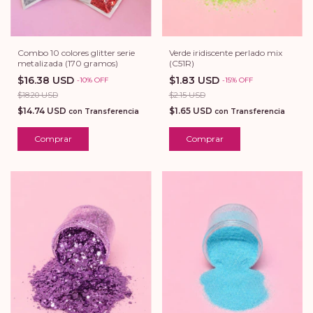
Combo 10 colores glitter serie
Verde iridiscente perlado mix
metalizada (170 gramos)
(C51R)
$16.38 USD
$1.83 USD
-
10
%
OFF
-
15
%
OFF
$18.20 USD
$2.15 USD
$14.74 USD
$1.65 USD
con
Transferencia
con
Transferencia
Comprar