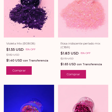
Violeta Mix (B0808)
Rosa iridiscente perlado mix
(C18R)
$1.55 USD
-
15
%
OFF
$1.83 USD
-
15
%
OFF
$1.82 USD
$2.15 USD
$1.40 USD
con
Transferencia
$1.65 USD
con
Transferencia
Comprar
Comprar