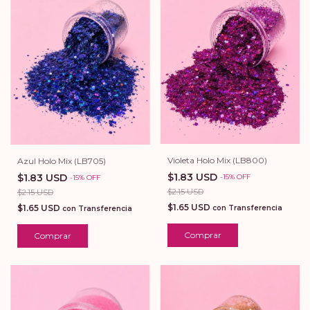
Violeta Holo Mix (LB800)
Azul Holo Mix (LB705)
$1.83 USD
$1.83 USD
-
15
%
OFF
-
15
%
OFF
$2.15 USD
$2.15 USD
$1.65 USD
$1.65 USD
con
Transferencia
con
Transferencia
Comprar
Comprar