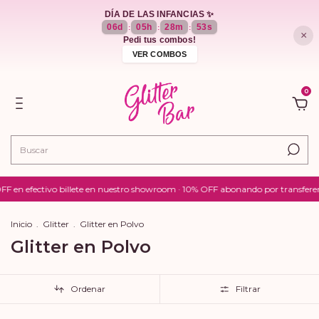
DÍA DE LAS INFANCIAS ✨
06
d
05
h
28
m
51
s
:
:
:
×
Pedi tus combos!
VER COMBOS
0
 billete en nuestro showroom · 10% OFF abonando por transferencia · Envíos a
Inicio
.
Glitter
.
Glitter en Polvo
Glitter en Polvo
Ordenar
Filtrar