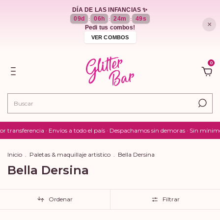
DÍA DE LAS INFANCIAS ✨
09
d
06
h
24
m
48
s
:
:
:
×
Pedi tus combos!
VER COMBOS
0
ransferencia · Envíos a todo el país · Despachamos sin demoras · Sin mínimo d
Inicio
.
Paletas & maquillaje artistico
.
Bella Dersina
Bella Dersina
Ordenar
Filtrar