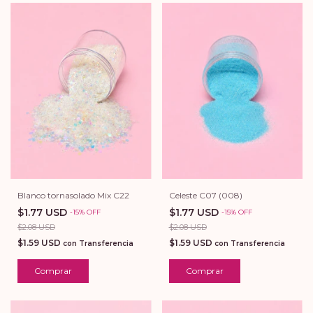
Blanco tornasolado Mix C22
Celeste C07 (008)
$1.77 USD
$1.77 USD
-
15
%
OFF
-
15
%
OFF
$2.08 USD
$2.08 USD
$1.59 USD
$1.59 USD
con
Transferencia
con
Transferencia
Comprar
Comprar