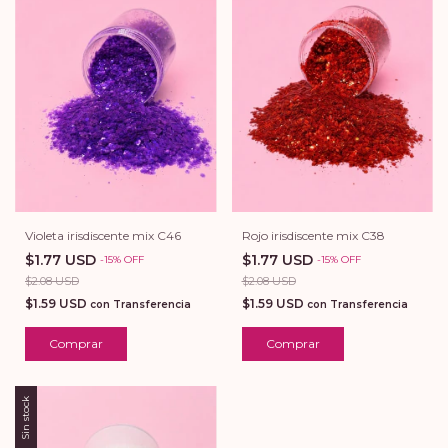
Violeta irisdiscente mix C46
Rojo irisdiscente mix C38
$1.77 USD
$1.77 USD
-
15
%
OFF
-
15
%
OFF
$2.08 USD
$2.08 USD
$1.59 USD
$1.59 USD
con
Transferencia
con
Transferencia
Comprar
Comprar
Sin stock