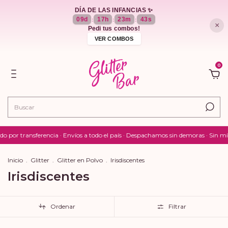
DÍA DE LAS INFANCIAS ✨
09
d
17
h
23
m
43
s
:
:
:
×
Pedi tus combos!
VER COMBOS
0
r transferencia · Envíos a todo el país · Despachamos sin demoras · Sin míni
Inicio
.
Glitter
.
Glitter en Polvo
.
Irisdiscentes
Irisdiscentes
Ordenar
Filtrar