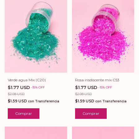
Verde agua Mix (C20)
Rosa irisdiscente mix C53
$1.77 USD
$1.77 USD
-
15
%
OFF
-
15
%
OFF
$2.08 USD
$2.08 USD
$1.59 USD
$1.59 USD
con
Transferencia
con
Transferencia
Comprar
Comprar