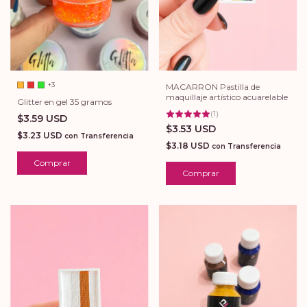
+3
MACARRON Pastilla de
maquillaje artístico acuarelable
Glitter en gel 35 gramos
(
1
)
$3.59 USD
$3.53 USD
$3.23 USD
con
Transferencia
$3.18 USD
con
Transferencia
Comprar