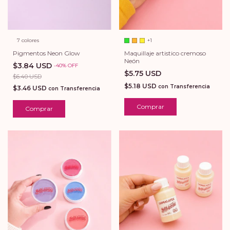
+1
7 colores
Maquillaje artistico cremoso
Pigmentos Neon Glow
Neón
$3.84 USD
-
40
%
OFF
$5.75 USD
$6.40 USD
$5.18 USD
con
Transferencia
$3.46 USD
con
Transferencia
Comprar
Comprar