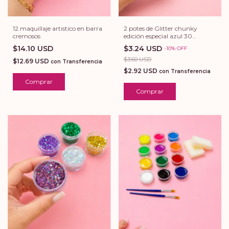
12 maquillaje artistico en barra
2 potes de Glitter chunky
cremosos
edición especial azul 30
gramos total
$14.10 USD
$3.24 USD
-
10
%
OFF
$3.60 USD
$12.69 USD
con
Transferencia
$2.92 USD
con
Transferencia