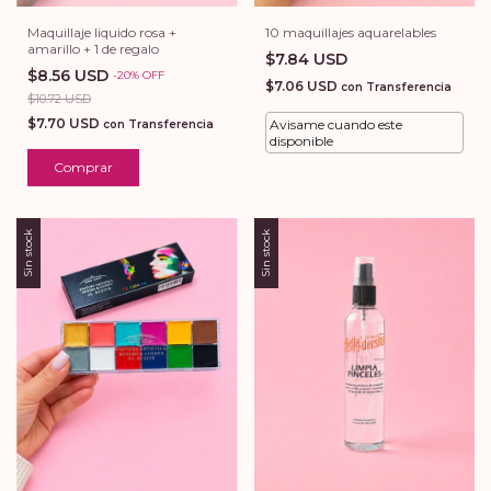
10 maquillajes aquarelables
Maquillaje liquido rosa +
amarillo + 1 de regalo
$7.84 USD
$8.56 USD
-
20
%
OFF
$7.06 USD
con
Transferencia
$10.72 USD
$7.70 USD
Avisame cuando este
con
Transferencia
disponible
Sin stock
Sin stock