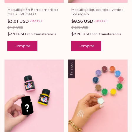
Maquillaje En Barra amarillo +
Maquillaje liquido rojo + verde +
rosa + 1 REGALO
1 de regalo
$3.01 USD
$8.56 USD
-
33
%
OFF
-
20
%
OFF
$4.51 USD
$10.72 USD
$2.71 USD
$7.70 USD
con
Transferencia
con
Transferencia
Sin stock