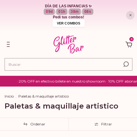
DÍA DE LAS INFANCIAS ✨
09
d
01
h
38
m
06
s
:
:
:
×
Pedi tus combos!
VER COMBOS
0
 en efectivo billete en nuestro showroom · 10% OFF abonando por transferenci
Inicio
.
Paletas & maquillaje artistico
Paletas & maquillaje artistico
Ordenar
Filtrar