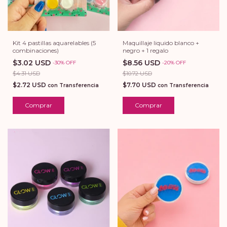
Maquillaje liquido blanco +
Kit 4 pastillas aquarelables (5
negro + 1 regalo
combinaciones)
$8.56 USD
$3.02 USD
-
20
%
OFF
-
30
%
OFF
$10.72 USD
$4.31 USD
$7.70 USD
$2.72 USD
con
Transferencia
con
Transferencia
Comprar