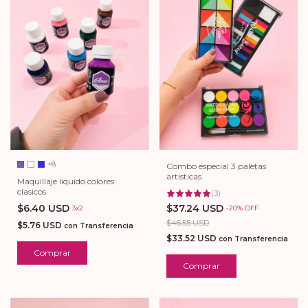
+8
Combo especial 3 paletas
artisticas
Maquillaje liquido colores
clasicos
(
3
)
$6.40 USD
$37.24 USD
3x2
-
20
%
OFF
$46.55 USD
$5.76 USD
con
Transferencia
$33.52 USD
con
Transferencia
Comprar